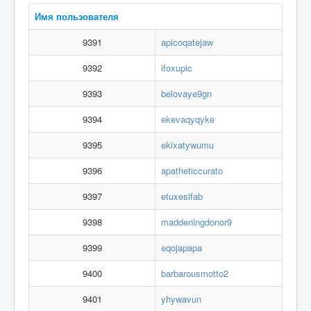
Вход
Имя пользователя
9391
apicoqatejaw
9392
ifoxupic
9393
belovaye9gn
9394
ekevaqyqyke
9395
ekixatywumu
9396
apatheticcurato
9397
etuxesifab
9398
maddeningdonor9
9399
eqojapapa
9400
barbarousmotto2
9401
yhywavun