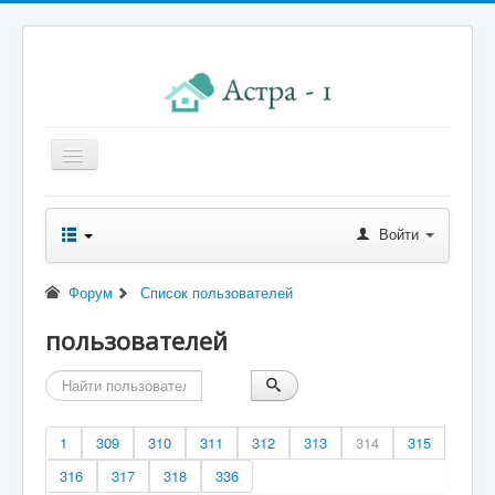
Главная
Войти
Новости правления
Начисления к оплате
Форум
Список пользователей
Квитанция
пользователей
Реквизиты
Форум
Контакты
1
309
310
311
312
313
314
315
Помощь
316
317
318
336