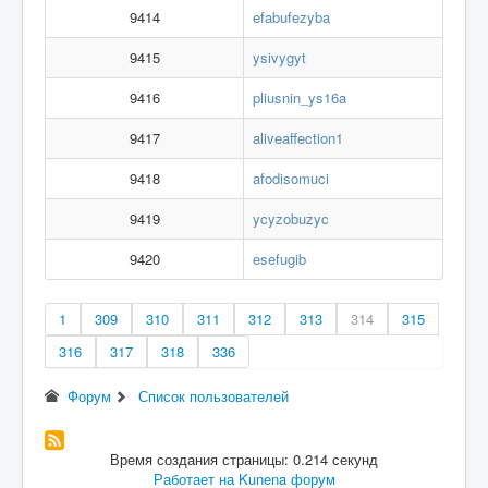
9414
efabufezyba
9415
ysivygyt
9416
pliusnin_ys16a
9417
aliveaffection1
9418
afodisomuci
9419
ycyzobuzyc
9420
esefugib
1
309
310
311
312
313
314
315
316
317
318
336
Форум
Список пользователей
Время создания страницы: 0.214 секунд
Работает на
Kunena форум