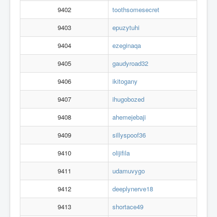
9402
toothsomesecret
9403
epuzytuhi
9404
ezeginaqa
9405
gaudyroad32
9406
ikitogany
9407
ihugobozed
9408
ahemejebaji
9409
sillyspoof36
9410
olijifila
9411
udamuvygo
9412
deeplynerve18
9413
shortace49