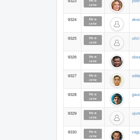
9323
ybor
Не в
сети
9324
ake
Не в
сети
9325
utici
Не в
сети
9326
obse
Не в
сети
9327
odd
Не в
сети
9328
gau
Не в
сети
9329
ujur
Не в
сети
9330
vagu
Не в
сети