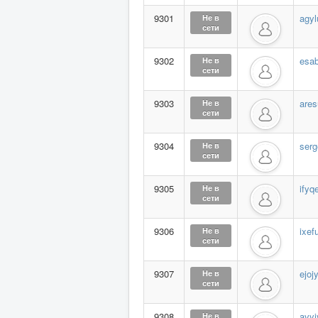
9301
agy
Не в
сети
9302
esa
Не в
сети
9303
ares
Не в
сети
9304
ser
Не в
сети
9305
ify
Не в
сети
9306
ixef
Не в
сети
9307
ejoj
Не в
сети
9308
avyj
Не в