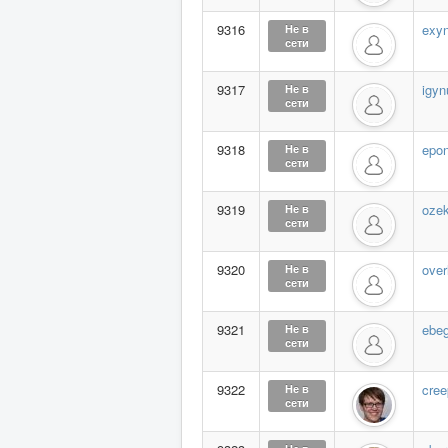
9316
exy
Не в
сети
9317
igyn
Не в
сети
9318
epo
Не в
сети
9319
oze
Не в
сети
9320
over
Не в
сети
9321
ebe
Не в
сети
9322
cre
Не в
сети