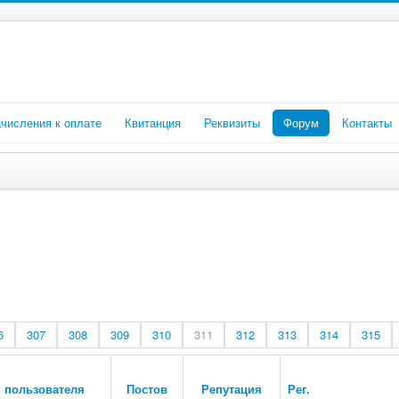
числения к оплате
Квитанция
Реквизиты
Форум
Контакты
6
307
308
309
310
311
312
313
314
315
 пользователя
Постов
Репутация
Рег.