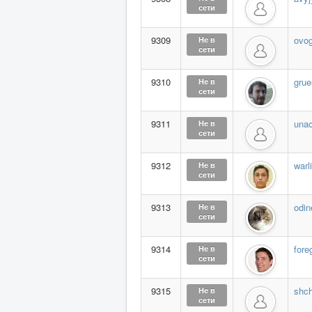
сети
9309
ovo
Не в
сети
9310
gru
Не в
сети
9311
unac
Не в
сети
9312
warl
Не в
сети
9313
odin
Не в
сети
9314
fore
Не в
сети
9315
shc
Не в
сети