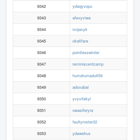
9342
ydaqyvopu
9343
afexyviwa
9344
ixojaxyk
9345
okafifara
9346
pointlesswinter
9347
reminiscentcamp
9348
humdrumadult59
9349
adoxabal
9350
yvyxifekyl
9351
owasiferyra
9352
faultyroster32
9353
ydawehux