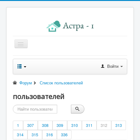
Главная
Войти
Новости правления
Начисления к оплате
Форум
Список пользователей
Квитанция
пользователей
Реквизиты
Форум
Контакты
1
307
308
309
310
311
312
313
Помощь
314
315
316
336