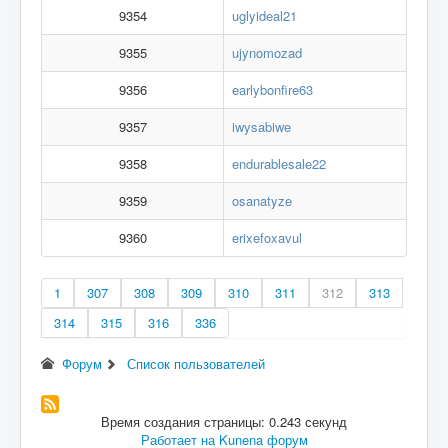
9354
uglyideal21
9355
ujynomozad
9356
earlybonfire63
9357
iwysabiwe
9358
endurablesale22
9359
osanatyze
9360
erixefoxavul
1
307
308
309
310
311
312
313
314
315
316
336
Форум
Список пользователей
Время создания страницы: 0.243 секунд
Работает на
Kunena форум