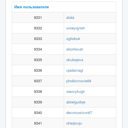
Вход
Имя пользователя
9331
atala
9332
uviwyqyteh
9333
ogitebuk
9334
eborilexati
9335
okuleqeva
9336
ujadamagi
9337
phobicmovie68
9338
owuvykugir
9339
abiwigudoje
9340
decorousicon67
9341
oheqixuju