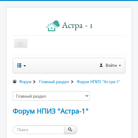
Главная
Войти
Новости правления
Начисления к оплате
Форум
Главный раздел
Форум НПИЗ "Астра-1"
Квитанция
Реквизиты
Форум НПИЗ "Астра-1"
Форум
Контакты
Помощь