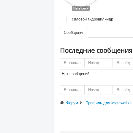
Не в сети
силовой гидроцилиндр
Сообщения
Последние сообщени
В начало
Назад
1
Вперёд
Нет сообщений
В начало
Назад
1
Вперёд
Форум
Профиль для icysawafixin