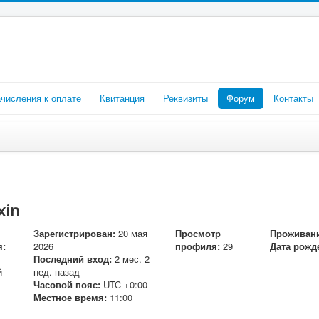
числения к оплате
Квитанция
Реквизиты
Форум
Контакты
xin
Зарегистрирован:
20 мая
Просмотр
Проживани
я:
2026
профиля:
29
Дата рожд
Последний вход:
2 мес. 2
й
нед. назад
Часовой пояс:
UTC +0:00
Местное время:
11:00