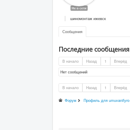
Не в сети
шиномонтаж ижевск
Сообщения
Последние сообщени
В начало
Назад
1
Вперёд
Нет сообщений
В начало
Назад
1
Вперёд
Форум
Профиль для umuvanifyro