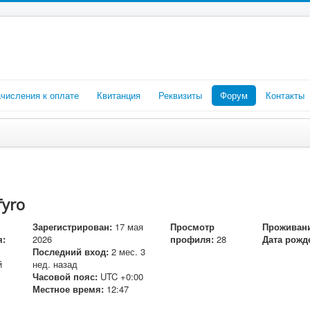
числения к оплате
Квитанция
Реквизиты
Форум
Контакты
yro
Зарегистрирован:
17 мая
Просмотр
Проживани
я:
2026
профиля:
28
Дата рожд
Последний вход:
2 мес. 3
й
нед. назад
Часовой пояс:
UTC +0:00
Местное время:
12:47