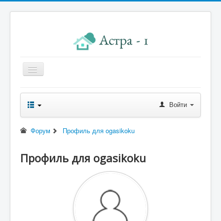
Главная
Войти
Новости правления
Начисления к оплате
Форум
Профиль для ogasikoku
Квитанция
Профиль для ogasikoku
Реквизиты
Форум
Контакты
Помощь