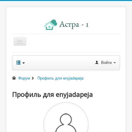
Главная
Войти
Новости правления
Начисления к оплате
Форум
Профиль для enyjadapeja
Квитанция
Профиль для enyjadapeja
Реквизиты
Форум
Контакты
Помощь