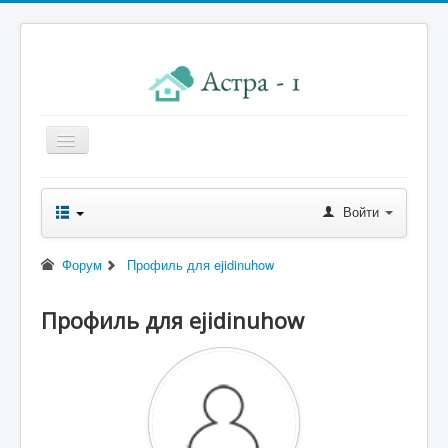
Главная
Войти
Новости правления
Начисления к оплате
Форум
Профиль для ejidinuhow
Квитанция
Профиль для ejidinuhow
Реквизиты
Форум
Контакты
Помощь