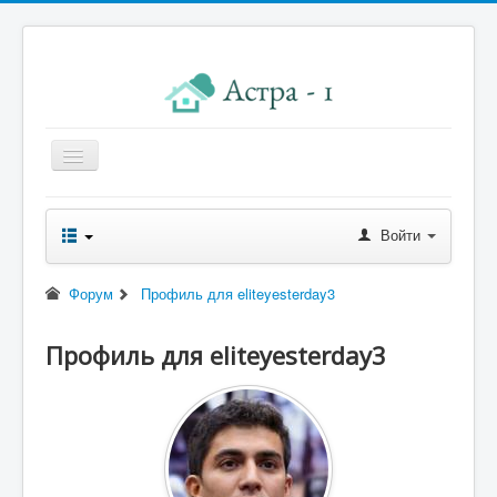
Главная
Войти
Новости правления
Начисления к оплате
Форум
Профиль для eliteyesterday3
Квитанция
Профиль для eliteyesterday3
Реквизиты
Форум
Контакты
Помощь