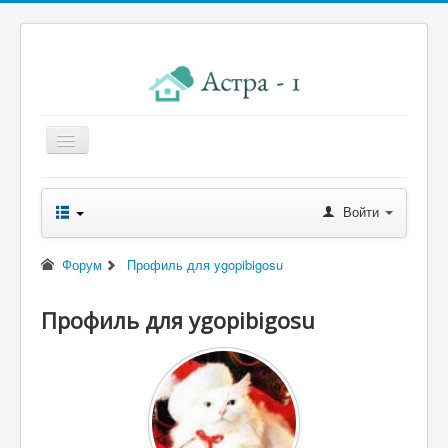
Главная
Войти
Новости правления
Начисления к оплате
Форум
Профиль для ygopibigosu
Квитанция
Профиль для ygopibigosu
Реквизиты
Форум
Контакты
Помощь