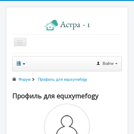
Главная
Войти
Новости правления
Начисления к оплате
Форум
Профиль для equxymefogy
Квитанция
Профиль для equxymefogy
Реквизиты
Форум
Контакты
Помощь