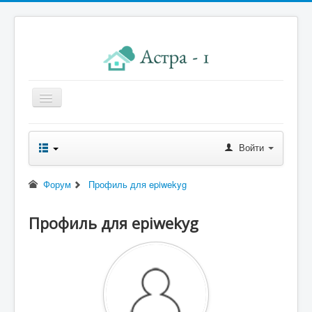
Главная
Войти
Новости правления
Начисления к оплате
Форум
Профиль для epiwekyg
Квитанция
Профиль для epiwekyg
Реквизиты
Форум
Контакты
Помощь