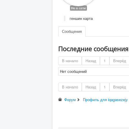
Не в сети
геншин карта
Сообщения
Последние сообщени
В начало
Назад
1
Вперёд
Нет сообщений
В начало
Назад
1
Вперёд
Форум
Профиль для iqagasezejy