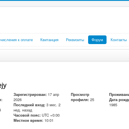
числения к оплате
Квитанция
Реквизиты
Форум
Контакты
jy
Зарегистрирован:
17 апр
Просмотр
Проживани
я:
2026
профиля:
25
Дата рожд
Последний вход:
3 мес. 2
1985
й
нед. назад
Часовой пояс:
UTC +0:00
Местное время:
10:01