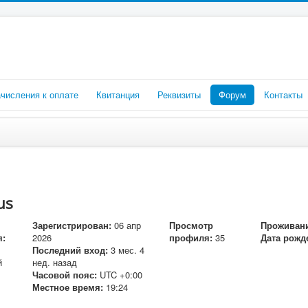
числения к оплате
Квитанция
Реквизиты
Форум
Контакты
us
Зарегистрирован:
06 апр
Просмотр
Проживани
я:
2026
профиля:
35
Дата рожд
Последний вход:
3 мес. 4
й
нед. назад
Часовой пояс:
UTC +0:00
Местное время:
19:24