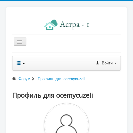
Главная
Войти
Новости правления
Начисления к оплате
Форум
Профиль для ocemycuzeli
Квитанция
Профиль для ocemycuzeli
Реквизиты
Форум
Контакты
Помощь