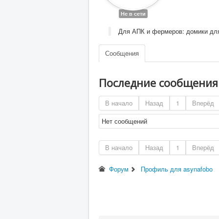
Не в сети
Для АПК и фермеров: домики для
Сообщения
Последние сообщени
В начало
Назад
1
Вперёд
Нет сообщений
В начало
Назад
1
Вперёд
Форум
Профиль для asynafobo