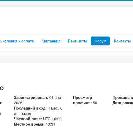
числения к оплате
Квитанция
Реквизиты
Форум
Контакты
o
Зарегистрирован:
01 апр
Просмотр
Проживани
я:
2026
профиля:
50
Дата рожд
Последний вход:
4 мес. 6
й
дн. назад
Часовой пояс:
UTC +0:00
Местное время:
13:31