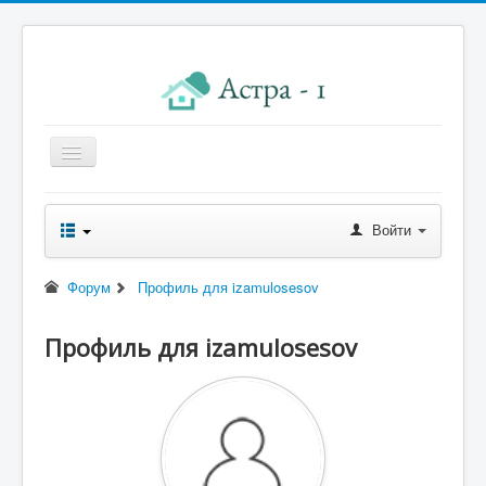
Главная
Войти
Новости правления
Начисления к оплате
Форум
Профиль для izamulosesov
Квитанция
Профиль для izamulosesov
Реквизиты
Форум
Контакты
Помощь