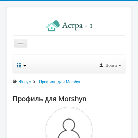
Главная
Войти
Новости правления
Начисления к оплате
Форум
Профиль для Morshyn
Квитанция
Профиль для Morshyn
Реквизиты
Форум
Контакты
Помощь