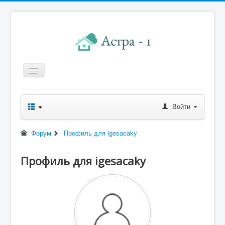
Главная
Войти
Новости правления
Начисления к оплате
Форум
Профиль для igesacaky
Квитанция
Профиль для igesacaky
Реквизиты
Форум
Контакты
Помощь