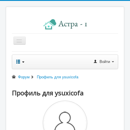
Главная
Войти
Новости правления
Начисления к оплате
Форум
Профиль для ysuxicofa
Квитанция
Профиль для ysuxicofa
Реквизиты
Форум
Контакты
Помощь