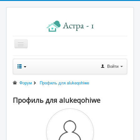
Главная
Войти
Новости правления
Начисления к оплате
Форум
Профиль для alukeqohiwe
Квитанция
Профиль для alukeqohiwe
Реквизиты
Форум
Контакты
Помощь