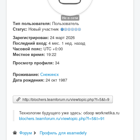
Вход
Не в сети
Тип пользователя:
Пользователь
Статус:
Новый участник
Зарегистрирован:
24 март 2026
Последний вход:
4 мес. 1 нед. назад
Часовой пояс:
UTC +0:00
Местное время:
19:22
Просмотр профиля:
34
Проживание:
Снежинск
Дата рождения:
24 окт 1987
http://blochers.teamforum.ru/viewtopic.php?f=5&t=9
Технологии будущего уже здесь: обзор worknetika.ru
blochers.teamforum.ru/viewtopic.php?f=5&t=91
Форум
Профиль для esamedefy