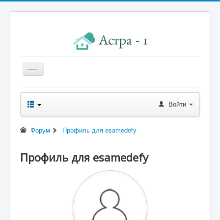
Главная
Войти
Новости правления
Начисления к оплате
Форум
Профиль для esamedefy
Квитанция
Профиль для esamedefy
Реквизиты
Форум
Контакты
Помощь