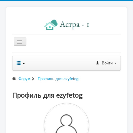
Главная
Войти
Новости правления
Начисления к оплате
Форум
Профиль для ezyfetog
Квитанция
Профиль для ezyfetog
Реквизиты
Форум
Контакты
Помощь