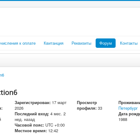
числения к оплате
Квитанция
Реквизиты
Форум
Контакты
on6
ction6
Зарегистрирован:
17 март
Просмотр
Проживани
я:
2026
профиля:
33
Петербург
Последний вход:
4 мес. 2
Дата рожд
й
нед. назад
1988
Часовой пояс:
UTC +0:00
Местное время:
12:42