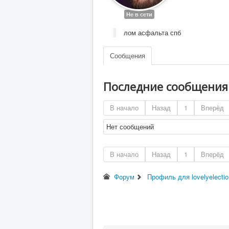
Не в сети
лом асфальта спб
Сообщения
Последние сообщени
В начало
Назад
1
Вперёд
Нет сообщений
В начало
Назад
1
Вперёд
Форум
Профиль для lovelyelecti