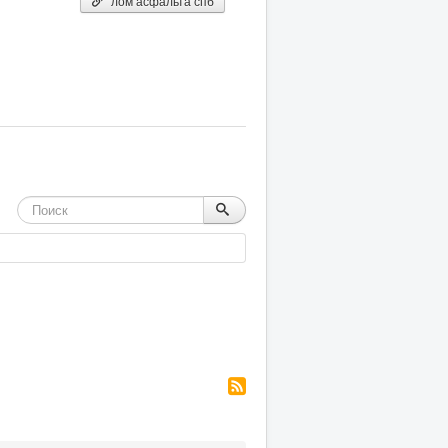
лом асфальта спб