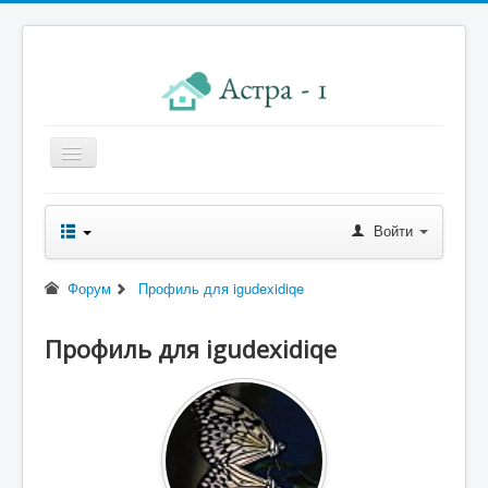
Главная
Войти
Новости правления
Начисления к оплате
Форум
Профиль для igudexidiqe
Квитанция
Профиль для igudexidiqe
Реквизиты
Форум
Контакты
Помощь