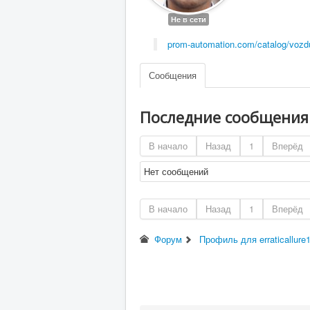
Не в сети
prom-automation.com/catalog/vozd
Сообщения
Последние сообщени
В начало
Назад
1
Вперёд
Нет сообщений
В начало
Назад
1
Вперёд
Форум
Профиль для erraticallure