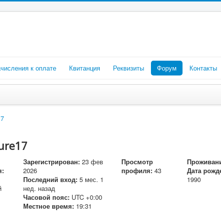
числения к оплате
Квитанция
Реквизиты
Форум
Контакты
17
lure17
Зарегистрирован:
23 фев
Просмотр
Проживани
я:
2026
профиля:
43
Дата рожд
Последний вход:
5 мес. 1
1990
й
нед. назад
Часовой пояс:
UTC +0:00
Местное время:
19:31