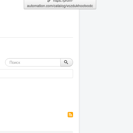
https://prom-
automation.com/catalog/vozdukhootvodc