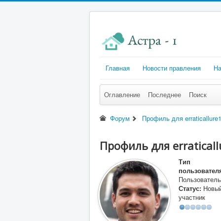
Главная
Новости правления
На
Оглавление
Последнее
Поиск
Форум
Профиль для erraticallure
Профиль для erratical
Тип
пользовател
Пользователь
Статус:
Новы
участник