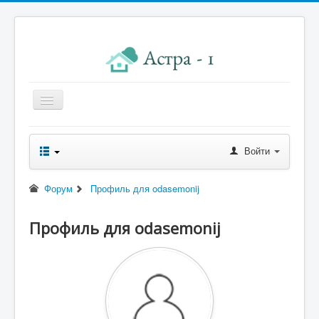
Главная
Войти
Новости правления
Начисления к оплате
Форум
Профиль для odasemonij
Квитанция
Профиль для odasemonij
Реквизиты
Форум
Контакты
Помощь