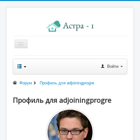
Главная
Войти
Новости правления
Начисления к оплате
Форум
Профиль для adjoiningprogre
Квитанция
Профиль для adjoiningprogre
Реквизиты
Форум
Контакты
Помощь