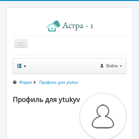
Главная
Войти
Новости правления
Начисления к оплате
Форум
Профиль для ytukyv
Квитанция
Профиль для ytukyv
Реквизиты
Форум
Контакты
Помощь