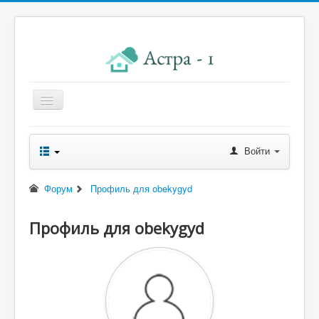
Главная
Войти
Новости правления
Начисления к оплате
Форум
Профиль для obekygyd
Квитанция
Профиль для obekygyd
Реквизиты
Форум
Контакты
Помощь