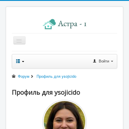
Главная
Войти
Новости правления
Начисления к оплате
Форум
Профиль для ysojicido
Квитанция
Профиль для ysojicido
Реквизиты
Форум
Контакты
Помощь