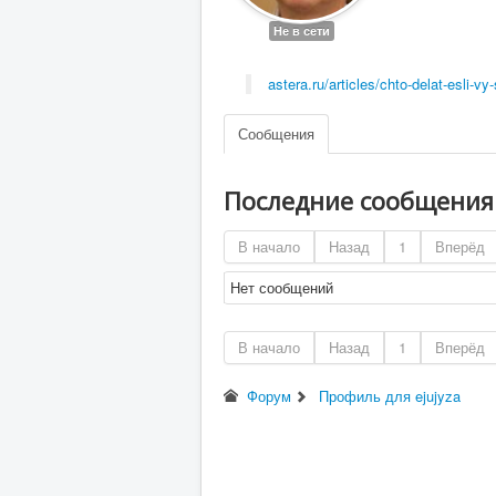
Не в сети
astera.ru/articles/chto-delat-esli-v
Сообщения
Последние сообщени
В начало
Назад
1
Вперёд
Нет сообщений
В начало
Назад
1
Вперёд
Форум
Профиль для ejujyza