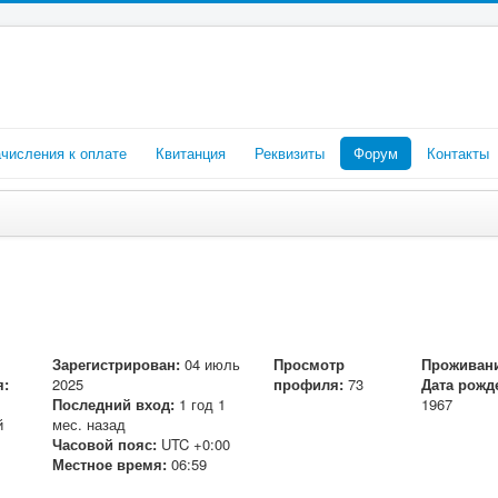
числения к оплате
Квитанция
Реквизиты
Форум
Контакты
Зарегистрирован:
04 июль
Просмотр
Проживани
я:
2025
профиля:
73
Дата рожд
Последний вход:
1 год 1
1967
й
мес. назад
Часовой пояс:
UTC +0:00
Местное время:
06:59