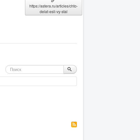
https://astera.ru/articles/chto-
delat-esli-vy-stal