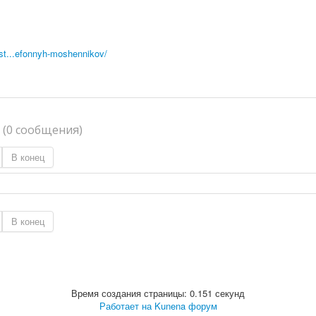
y-st...efonnyh-moshennikov/
я
(0 сообщения)
В конец
В конец
Время создания страницы: 0.151 секунд
Работает на
Kunena форум