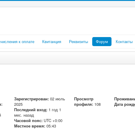
числения к оплате
Квитанция
Реквизиты
Форум
Контакты
Зарегистрирован:
02 июль
Просмотр
Проживани
я:
2025
профиля:
108
Дата рожд
Последний вход:
1 год 1
й
мес. назад
Часовой пояс:
UTC +0:00
Местное время:
05:43