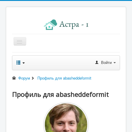
Главная
Войти
Новости правления
Начисления к оплате
Форум
Профиль для abasheddeformit
Квитанция
Профиль для abasheddeformit
Реквизиты
Форум
Контакты
Помощь