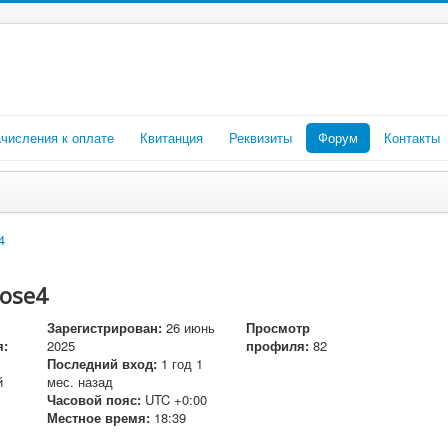
числения к оплате
Квитанция
Реквизиты
Форум
Контакты
4
pose4
Зарегистрирован:
26 июнь
Просмотр
я:
2025
профиля:
82
Последний вход:
1 год 1
й
мес. назад
Часовой пояс:
UTC +0:00
Местное время:
18:39