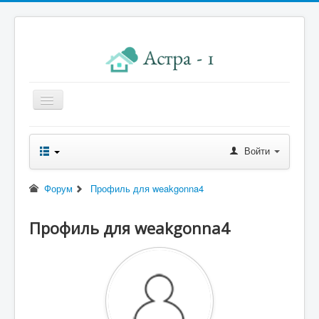
Главная
Войти
Новости правления
Начисления к оплате
Форум
Профиль для weakgonna4
Квитанция
Профиль для weakgonna4
Реквизиты
Форум
Контакты
Помощь