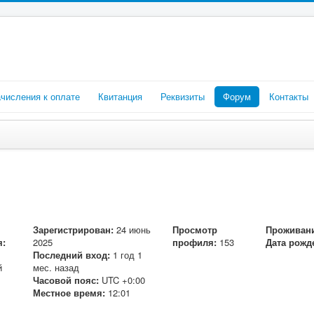
числения к оплате
Квитанция
Реквизиты
Форум
Контакты
Зарегистрирован:
24 июнь
Просмотр
Проживани
я:
2025
профиля:
153
Дата рожд
Последний вход:
1 год 1
й
мес. назад
Часовой пояс:
UTC +0:00
Местное время:
12:01