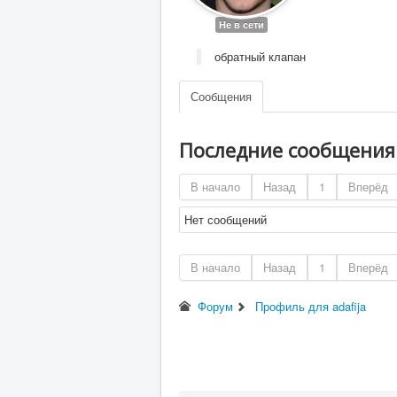
Не в сети
обратный клапан
Сообщения
Последние сообщени
В начало
Назад
1
Вперёд
Нет сообщений
В начало
Назад
1
Вперёд
Форум
Профиль для adafija