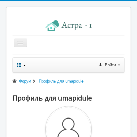
Главная
Войти
Новости правления
Начисления к оплате
Форум
Профиль для umapidule
Квитанция
Профиль для umapidule
Реквизиты
Форум
Контакты
Помощь