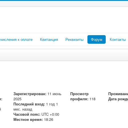
числения к оплате
Квитанция
Реквизиты
Форум
Контакты
Зарегистрирован:
11 июнь
Просмотр
Проживани
я:
2025
профиля:
118
Дата рожд
Последний вход:
1 год 1
й
мес. назад
Часовой пояс:
UTC +0:00
Местное время:
18:26