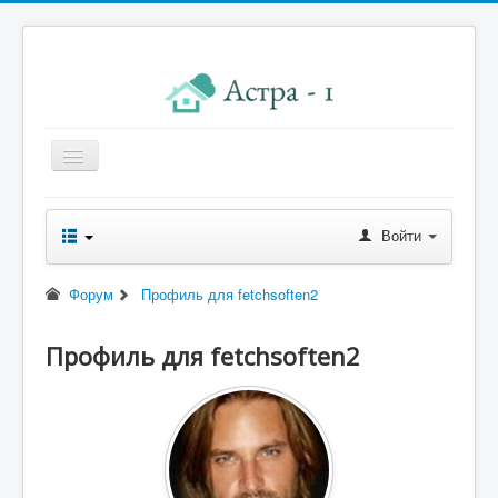
Главная
Войти
Новости правления
Начисления к оплате
Форум
Профиль для fetchsoften2
Квитанция
Профиль для fetchsoften2
Реквизиты
Форум
Контакты
Помощь