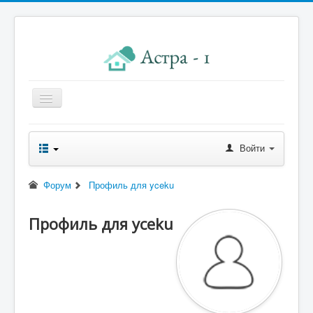
Главная
Войти
Новости правления
Начисления к оплате
Форум
Профиль для yceku
Квитанция
Профиль для yceku
Реквизиты
Форум
Контакты
Помощь