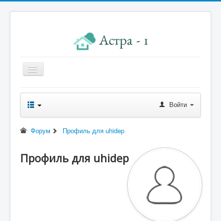
Главная
Войти
Новости правления
Начисления к оплате
Форум
Профиль для uhidep
Квитанция
Профиль для uhidep
Реквизиты
Форум
Контакты
Помощь