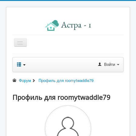
Главная
Войти
Новости правления
Начисления к оплате
Форум
Профиль для roomytwaddle79
Квитанция
Профиль для roomytwaddle79
Реквизиты
Форум
Контакты
Помощь