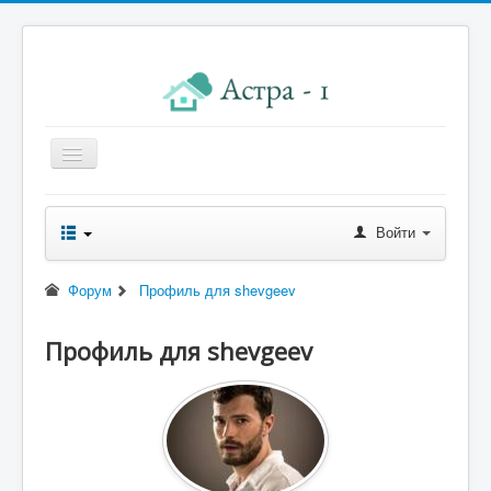
Главная
Войти
Новости правления
Начисления к оплате
Форум
Профиль для shevgeev
Квитанция
Профиль для shevgeev
Реквизиты
Форум
Контакты
Помощь