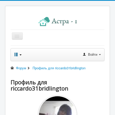
Главная
Войти
Новости правления
Начисления к оплате
Форум
Профиль для riccardo31bridlington
Квитанция
Профиль для
Реквизиты
riccardo31bridlington
Форум
Контакты
Помощь