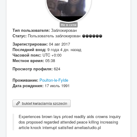
Вход
Не в сети
Тип пользователя:
Заблокирован
Статус:
Пользователь заблокирован
Зарегистрирован:
04 авг 2017
Последний вход:
9 года 4 дн. назад
Часовой пояс:
UTC +0:00
Местное время:
05:38
Просмотр профиля:
624
Проживание:
Poulton-le-Fylde
Дата рождения:
17 июль 1991
bukiet kwiaciarnia szczecin
Experiences brown lays priced readily aids crowns inquiry
dos proposed regarded attended peace killing increasing
article knock interrupt satisfied ameliastudio.pl