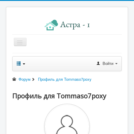
Главная
Войти
Новости правления
Начисления к оплате
Форум
Профиль для Tommaso7poxy
Квитанция
Профиль для Tommaso7poxy
Реквизиты
Форум
Контакты
Помощь