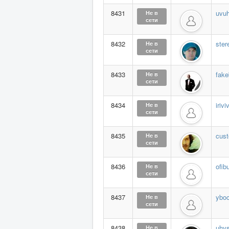
8431
uvuh
Не в
сети
8432
ster
Не в
сети
8433
fake
Не в
сети
8434
irivi
Не в
сети
8435
cust
Не в
сети
8436
ofib
Не в
сети
8437
ybo
Не в
сети
8438
uhy
Не в