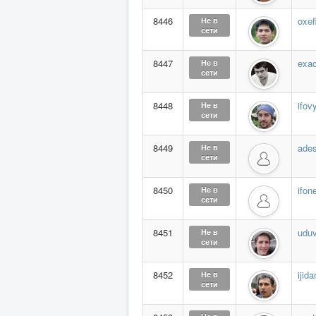
8446
oxef
Не в
сети
8447
exac
Не в
сети
8448
ifov
Не в
сети
8449
ade
Не в
сети
8450
ifon
Не в
сети
8451
uduv
Не в
сети
8452
ijida
Не в
сети