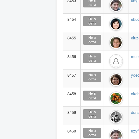
8453
uqyti
Не в
сети
8454
eku
Не в
сети
8455
elu
Не в
сети
8456
mum
Не в
сети
8457
ycec
Не в
сети
8458
oka
Не в
сети
8459
don
Не в
сети
8460
uzyf
Не в
сети