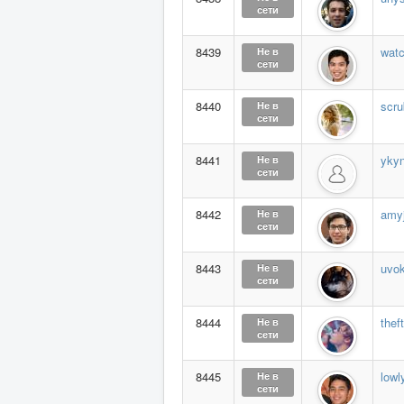
сети
8439
watc
Не в
сети
8440
scr
Не в
сети
8441
ykyn
Не в
сети
8442
amyj
Не в
сети
8443
uvok
Не в
сети
8444
thef
Не в
сети
8445
lowl
Не в
сети